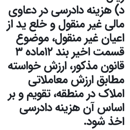
د) هزینه دادرسی در دعاوی
وکیل کیفری آنلاین
تبانی در معاملات دولتی
شکایت از آلودگی صوتی
مالی غیر منقول و خلع ید از
رویکرد حادثه بدون شاهد
اوراق کردن اتومبیل بدون مجوز قانونی
اعیان غیر منقول، موضوع
مشاوره حقوقی تخریب
قسمت اخیر بند ۱۲ماده ۳
قانون مذکور، ارزش خواسته
مطابق ارزش معاملاتی
املاک در منطقه، تقویم و بر
اساس آن هزینه دادرسی
اخذ شود.